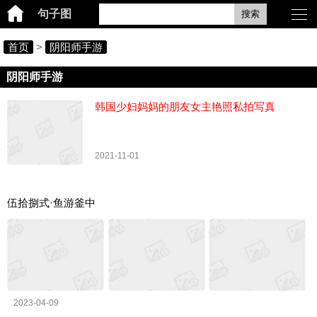
句子图
搜索
首页
>
阴阳师手游
阴阳师手游
韩国少妇妈妈的朋友女主艳照私拍写真
2021-11-01
伍拾捌式·鱼游釜中
2023-04-09