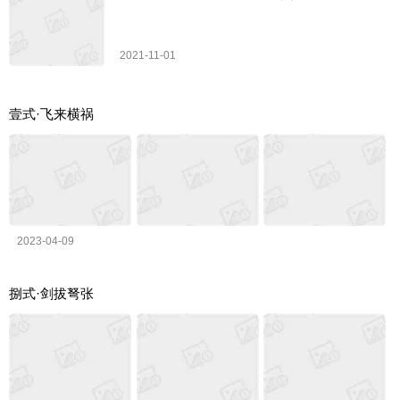
2021-11-01
壹式·飞来横祸
2023-04-09
捌式·剑拔弩张