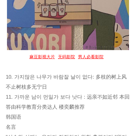
麻豆影视大片
无码影院
男人必看影院
10. 가지많은 나무가 바람잘 날이 없다: 多枝的树上风
不止树枝多无宁日
11. 가까운 남이 먼일가 보다 낫다 : 远亲不如近邻 本回
答由科学教育分类达人 楼奕麟推荐
韩国语
名言