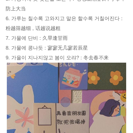
防上大当
6. 가루는 칠수록 고와지고 말은 할수록 거칠어진다 :
粉越筛越细 , 话越说越粗
7. 가물에 단비 : 久旱逢甘雨
8. 가물에 콩나듯 : 寥寥无几寥若辰星
9. 가을이 지나지않고 봄이 오랴? : 冬去春不来