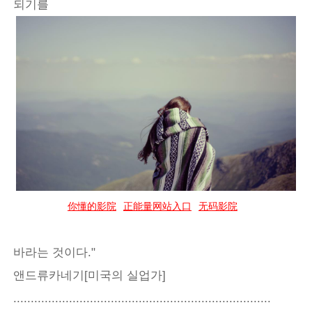
되기를
你懂的影院
正能量网站入口
无码影院
바라는 것이다."
앤드류카네기[미국의 실업가]
..........................................................................