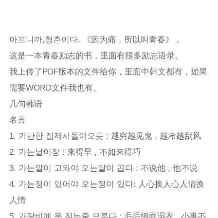
아프니까,청춘이다. 《因为痛，所以叫青春》，
这是一本青春励志的书，里面有很多励志语录。
我上传了PDF版本的文件给你，里面中韩文都有，如果
需要WORD文件我也有。
几句韩语
名言
1. 가난한 집제사돌아오듯 : 越穷越见鬼 , 越冷越刮风
2. 가는날이장 : 来得早 , 不如来得巧
3. 가는말이 고와야 오는말이 곱다 : 不说他 , 他不说
4. 가는정이 있어야 오는정이 있다: 人心换人心人情换
人情
5. 가랑비에 옷 젖는줄 모른다 : 毛毛细雨湿衣 , 小事不