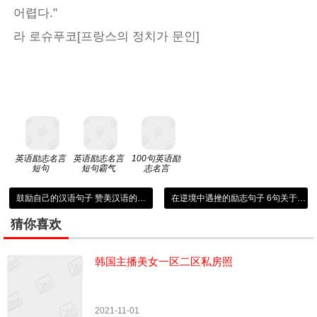
어렵다."
라 로슈푸코[프랑스의 정치가 문인]
英语励志名言
英语励志名言
100句英语励
短句
短句霸气
志名言
鼓励自己的汉语句子 赞美汉语的句子
在逆境中遇挫的励志句子 6句关于逆境中成长的励志名人名言
猜你喜欢
韩国主播美女一区二区私房照
2021-11-01