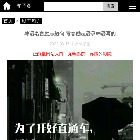
句子图
搜索
首页
>
励志句子
韩语名言励志短句 青春励志语录韩语写的
2022-03-15 来源:句子图
正能量网站入口
无码影院
你懂的影院