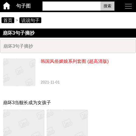
句子图
搜索
首页
>
说说句子
崩坏3句子摘抄
崩坏3句子摘抄
韩国风俗媚娘系列套图 (超高清版)
2021-11-01
崩坏3当舰长成为女孩子