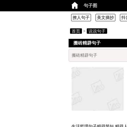
句子图
撩人句子
美文摘抄
抖
首页
>
说说句子
搬砖精辟句子
搬砖精辟句子
生活哲理句子精辟简短 精辟