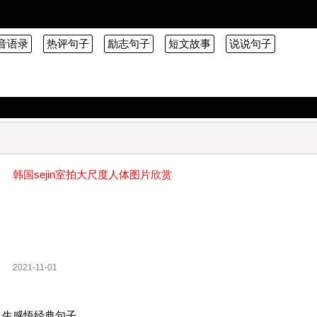
音语录
热评句子
励志句子
短文故事
说说句子
韩国sejin室拍大尺度人体图片欣赏
2021-11-01
人生感悟经典句子