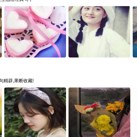
句精辟,果断收藏!