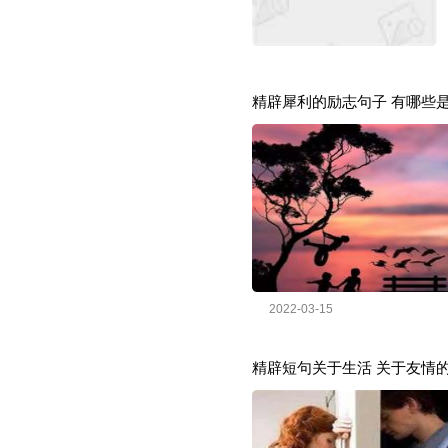
精辟犀利的励志句子 有哪些
2022-03-15
精辟短句关于生活 关于友情