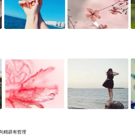
句句精辟有哲理