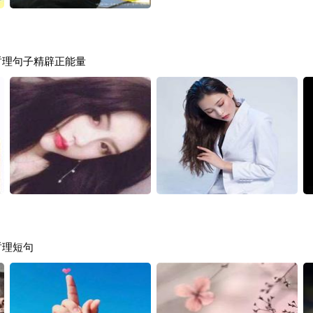
哲理句子精辟正能量
哲理短句