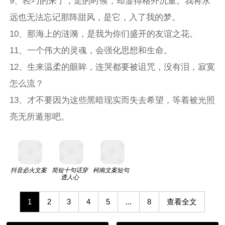
9、轻巧的来了，走的时候，却显得格外沉重。我将永
远也无法忘记那阵甜风，是它，入了我的梦。
10、那海上的涟漪，是我为你们盛开的友谊之花。
11、一个伟大的灵魂，会强化思想和生命。
12、生来温柔的眼眸，连哭都要被诅咒，没有泪，寂寞
怎么流？
13、才不要因为这些黑暗现实而失去希望，等着被光照
亮无所遁形吧。
抖音必火文案
简短十句话穿
柯南文案短句
透人心
1
2
3
4
5
...
8
查看全文