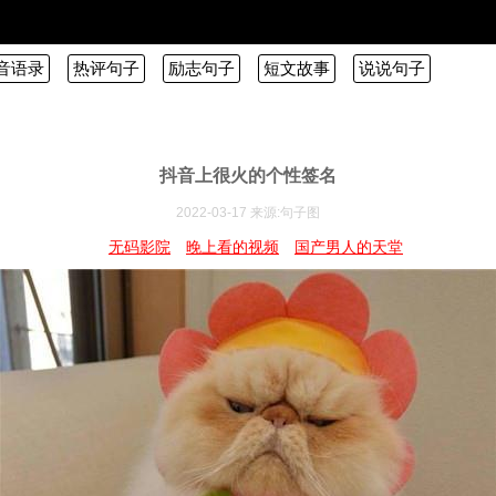
音语录
热评句子
励志句子
短文故事
说说句子
抖音上很火的个性签名
2022-03-17 来源:句子图
无码影院
晚上看的视频
国产男人的天堂