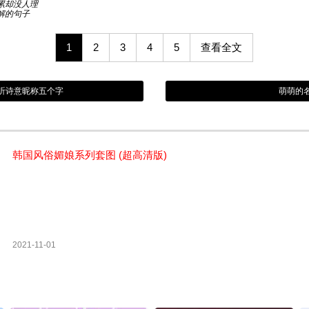
累却没人理
解的句子
1
2
3
4
5
查看全文
听诗意昵称五个字
萌萌的
韩国风俗媚娘系列套图 (超高清版)
2021-11-01