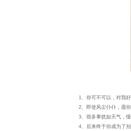
1、你可不可以，对我
2、即使风尘仆仆，愿
3、很多事犹如天气，
4、后来终于你成为了