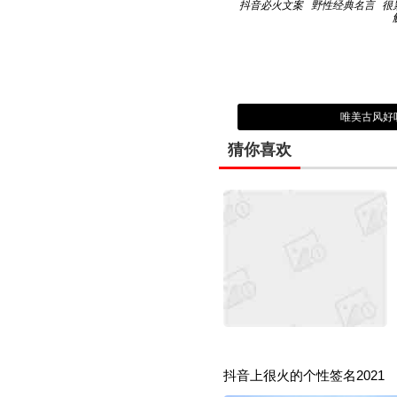
抖音必火文案
野性经典名言
很
唯美古风好
猜你喜欢
抖音上很火的个性签名2021