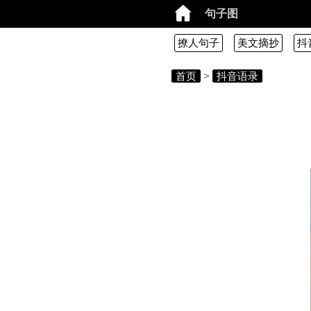
句子图
撩人句子
美文摘抄
抖
首页
>
抖音语录