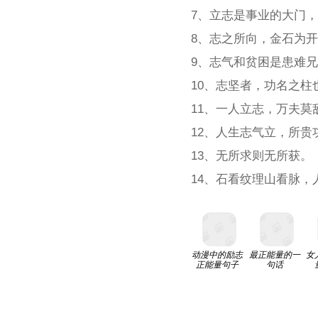
7、立志是事业的大门
8、志之所向，金石为
9、志气和贫困是患难
10、志坚者，功名之
11、一人立志，万夫莫
12、人生志气立，所贵
13、无所求则无所获。
14、石看纹理山看脉，
动漫中的励志
最正能量的一
女
正能量句子
句话