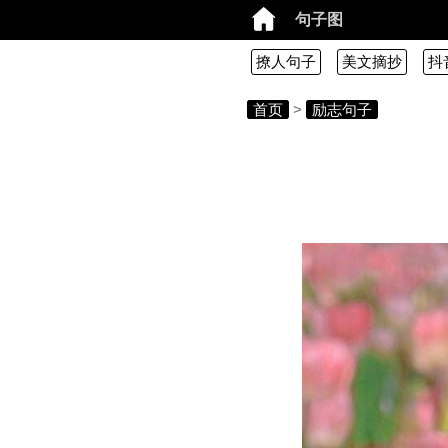
句子图
撩人句子
美文摘抄
抖
首页
>
励志句子