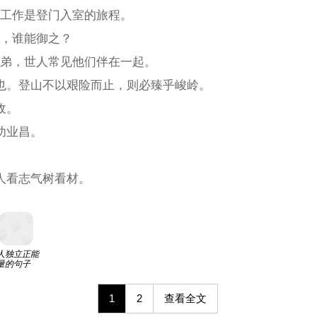
，工作是登门入室的旅程。
开，谁能御之？
兄弟，世人常见他们伴在一起。
柱也。登山不以艰险而止，则必臻乎峻岭。
敌。
功业昌。
人看志气树看材。
人独立正能
量的句子
1
2
查看全文