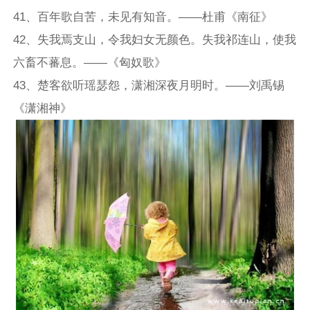
41、百年歌自苦，未见有知音。——杜甫《南征》
42、失我焉支山，令我妇女无颜色。失我祁连山，使我
六畜不蕃息。——《匈奴歌》
43、楚客欲听瑶瑟怨，潇湘深夜月明时。——刘禹锡
《潇湘神》