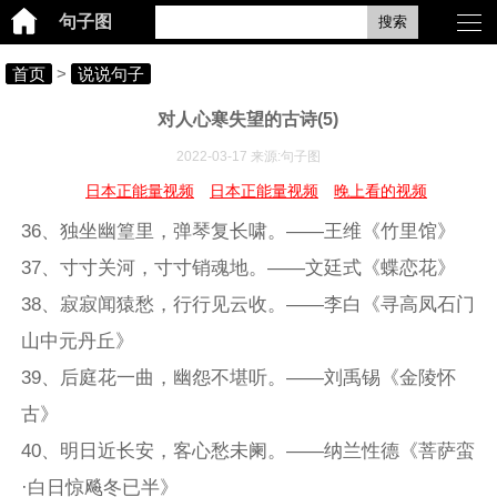
句子图
搜索
首页
>
说说句子
对人心寒失望的古诗(5)
2022-03-17 来源:句子图
日本正能量视频
日本正能量视频
晚上看的视频
36、独坐幽篁里，弹琴复长啸。——王维《竹里馆》
37、寸寸关河，寸寸销魂地。——文廷式《蝶恋花》
38、寂寂闻猿愁，行行见云收。——李白《寻高凤石门
山中元丹丘》
39、后庭花一曲，幽怨不堪听。——刘禹锡《金陵怀
古》
40、明日近长安，客心愁未阑。——纳兰性德《菩萨蛮
·白日惊飚冬已半》