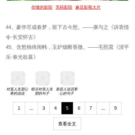
你懂的影院
无码影院
麻豆影视大片
44、豪华尽成春梦，留下古今愁。——康与之《诉衷情
令·长安怀古》
45、含愁独倚闺帏，玉炉烟断香微。——毛熙震《清平
乐·春光欲暮》
对某人失望心
暗示对亲人失
形容人说话寒
寒的说说
望的句子
心的句子
1
...
3
4
5
6
7
...
9
查看全文