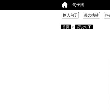
句子图
撩人句子
美文摘抄
抖
首页
>
说说句子