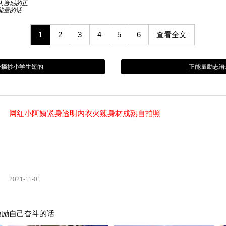
人激励的正
能量的话
1
2
3
4
5
6
查看全文
子摘抄小学生短的
正能量励志语
网红小阿姨紧身透明内衣火辣身材成熟自拍照
2021-11-01
激励自己奋斗的话