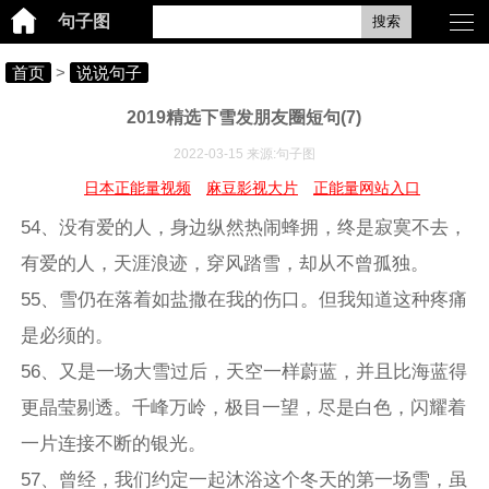
句子图
搜索
首页
>
说说句子
2019精选下雪发朋友圈短句(7)
2022-03-15 来源:句子图
日本正能量视频
麻豆影视大片
正能量网站入口
54、没有爱的人，身边纵然热闹蜂拥，终是寂寞不去，
有爱的人，天涯浪迹，穿风踏雪，却从不曾孤独。
55、雪仍在落着如盐撒在我的伤口。但我知道这种疼痛
是必须的。
56、又是一场大雪过后，天空一样蔚蓝，并且比海蓝得
更晶莹剔透。千峰万岭，极目一望，尽是白色，闪耀着
一片连接不断的银光。
57、曾经，我们约定一起沐浴这个冬天的第一场雪，虽