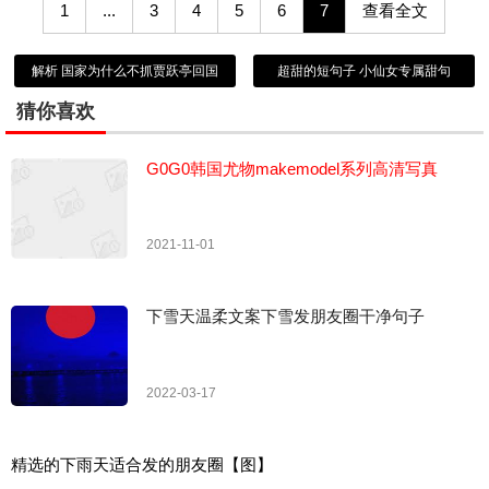
1
...
3
4
5
6
7
查看全文
解析 国家为什么不抓贾跃亭回国
超甜的短句子 小仙女专属甜句
猜你喜欢
G0G0韩国尤物makemodel系列高清写真
2021-11-01
下雪天温柔文案下雪发朋友圈干净句子
2022-03-17
精选的下雨天适合发的朋友圈【图】