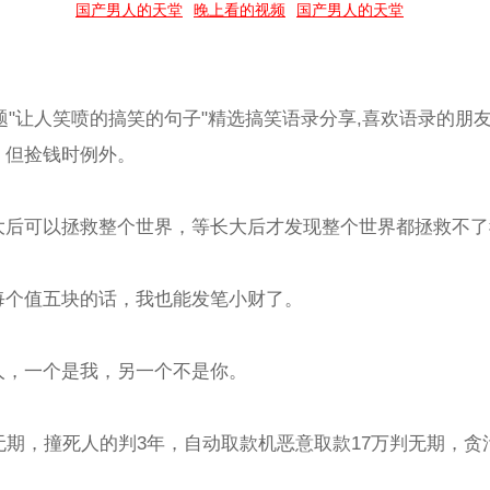
国产男人的天堂
晚上看的视频
国产男人的天堂
"让人笑喷的搞笑的句子"精选搞笑语录分享,喜欢语录的朋
，但捡钱时例外。
长大后可以拯救整个世界，等长大后才发现整个世界都拯救不
，每个值五块的话，我也能发笔小财了。
人，一个是我，另一个不是你。
判无期，撞死人的判3年，自动取款机恶意取款17万判无期，贪