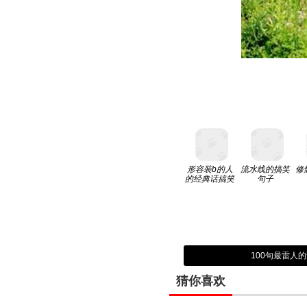
形容装b的人
流水线的搞笑
修
的经典话搞笑
句子
100句最雷人
猜你喜欢