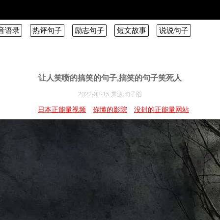
音语录
热评句子
励志句子
短文故事
说说句子
让人笑喷的搞笑的句子,搞笑的句子笑死人
2022-03-15 来源:句子图
日本正能量视频
你懂的影院
没封的正能量网站