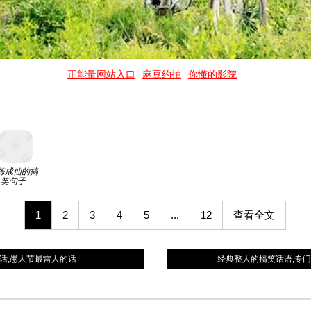
正能量网站入口
麻豆约拍
你懂的影院
炼成仙的搞
笑句子
1
2
3
4
5
...
12
查看全文
的话,愚人节最雷人的话
经典整人的搞笑话语,专