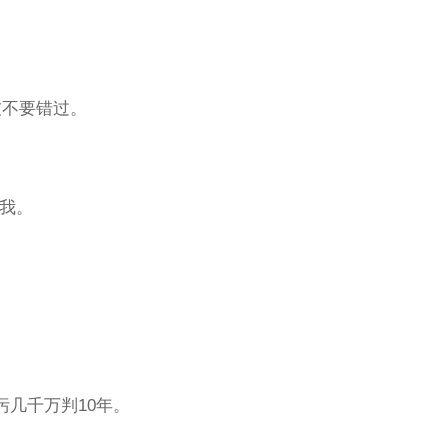
友不要错过。
了我。
污几千万判10年。