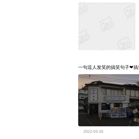
一句逗人发笑的搞笑句子❤搞
2022-03-16