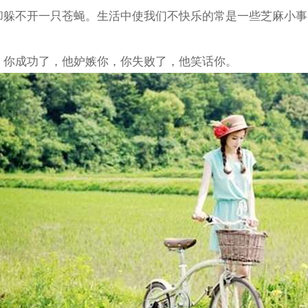
，却躲不开一只苍蝇。生活中使我们不快乐的常是一些芝麻小事
事：你成功了，他妒嫉你，你失败了，他笑话你。