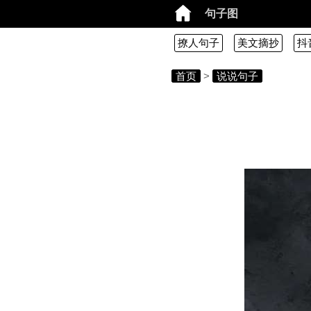
句子图
撩人句子
美文摘抄
抖
首页
>
说说句子