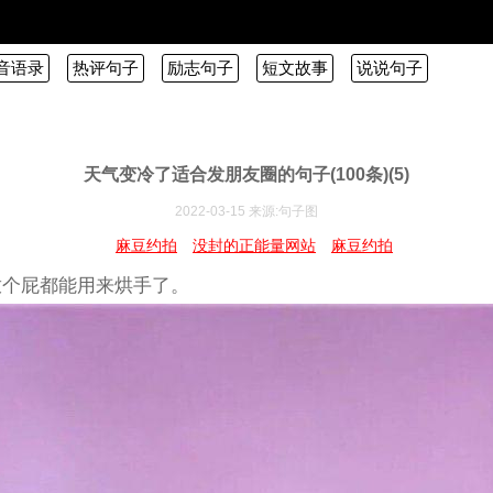
音语录
热评句子
励志句子
短文故事
说说句子
天气变冷了适合发朋友圈的句子(100条)(5)
2022-03-15 来源:句子图
麻豆约拍
没封的正能量网站
麻豆约拍
连放个屁都能用来烘手了。