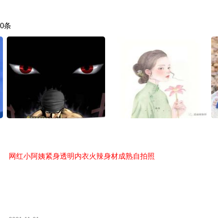
0条
网红小阿姨紧身透明内衣火辣身材成熟自拍照