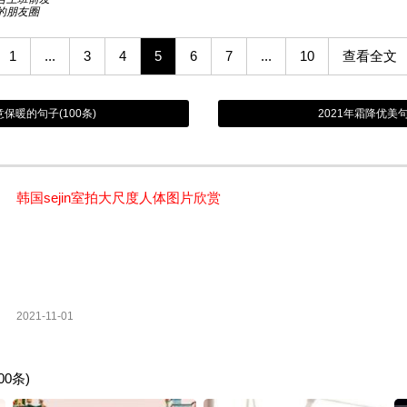
的朋友圈
1
...
3
4
5
6
7
...
10
查看全文
保暖的句子(100条)
2021年霜降优美
韩国sejin室拍大尺度人体图片欣赏
2021-11-01
0条)