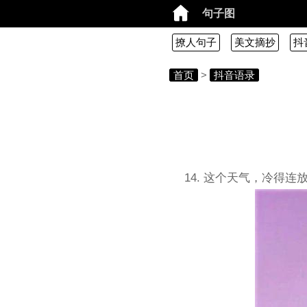
句子图
撩人句子
美文摘抄
抖
首页
>
抖音语录
14. 这个天气，冷得