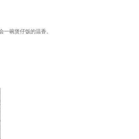
体会一碗煲仔饭的温香。