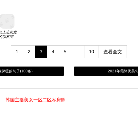
合上班前发
的朋友圈
1
2
3
4
5
...
10
查看全文
保暖的句子(100条)
2021年霜降优美
韩国主播美女一区二区私房照