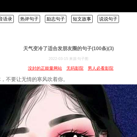
音语录
热评句子
励志句子
短文故事
说说句子
天气变冷了适合发朋友圈的句子(100条)(3)
2022-03-15 来源:句子图
没封的正能量网站
无码影院
男人必看影院
的你，不要让无情的寒风吹着你。