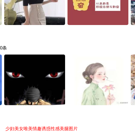
0条
少妇美女唯美情趣诱惑性感美腿图片