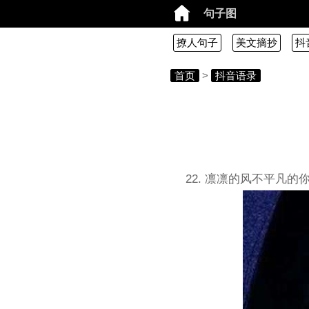
句子图
撩人句子
美文摘抄
抖
首页
>
抖音语录
22. 凛凛的风不平凡