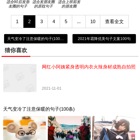
适合90后发朋
适合发朋友圈
适合上班前发
友圈的句子
的原耽句子
的朋友圈
1
2
3
4
5
...
10
查看全文
天气变冷了注意保暖的句子(100条)
2021年霜降优美句子文案100句
猜你喜欢
网红小阿姨紧身透明内衣火辣身材成熟自拍照
2021-11-01
天气变冷了注意保暖的句子(100条)