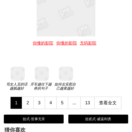
你懂的影院
你懂的影院
无码影院
骂女人丑的话
开车越往下越
如何去安慰自
越贱越好
疼的句子
己越黄越好
1
2
3
4
5
...
13
查看全文
拾式·世事无常
拾贰式·威逼利诱
猜你喜欢