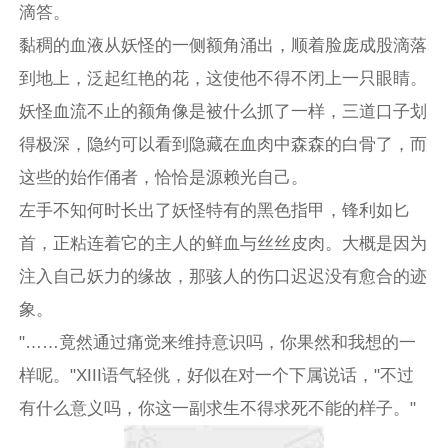
滴答。
黏稠的血液从妖怪的一侧额角涌出，顺着脸庞成股滴落
到地上，泛起红艳的花，这使他不得不闭上一只眼睛。
妖怪血流不止的额角像是被什么抓了一样，三道口子划
得极深，隐约可以看到隐藏在血肉中森森的白骨了，而
这些的始作俑者，恰恰是源赖光自己。
左手不知何时长出了妖怪特有的黑色指甲，锋利如匕
首，正粘连着它的主人的鲜血与丝丝皮肉。大概是因为
注入自己妖力的缘故，那骇人的伤口迟迟没有愈合的迹
象。
"……竟然通过痛觉来维持意识吗，你果然和我想的一
样呢。"XIII语气轻佻，好似在对一个下属说话，"不过
有什么意义吗，你这一副求生不得求死不能的样子。"