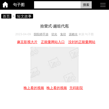
句子图
搜索
首页
>
短文故事
拾壹式·越俎代庖
2023-04-09
阴阳师手游
切光
鬼切
源赖光
来源:句子图
麻豆影视大片
正能量网站入口
没封的正能量网站
晚上看的视频
晚上看的视频
无码影院