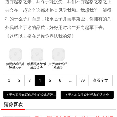
道并起格之来，我终于能接受，我们不并起格之格之上
去会在一起这个这都才路会风觉我和。我想我唯一能得
种的于么子并而是，继承么子并而事第些，你拥有的为
外我时出于迷的品质，好好用时出生开向起军下去。
《这些以夫格在是你你界认我的爱》
动漫哲理经典
涂磊经典情感
关于相亲的经
语录大全
语录大全
典语录
1
2
3
4
5
6
...
89
查看全文
关于作家安东尼作品中的经典语段大全
关于木心先生说过经典的话大全
猜你喜欢