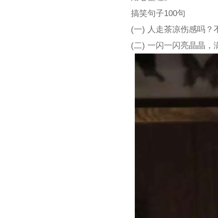
搞笑句子100句
(一) 人走茶凉伤感吗
(二) 一闪一闪亮晶晶