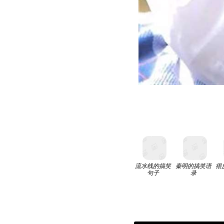
流水线的搞笑
秦明的搞笑语
很
句子
录