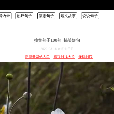
音语录
热评句子
励志句子
短文故事
说说句子
搞笑句子100句_搞笑短句
2022-03-16 来源:句子图
正能量网站入口
麻豆影视大片
无码影院