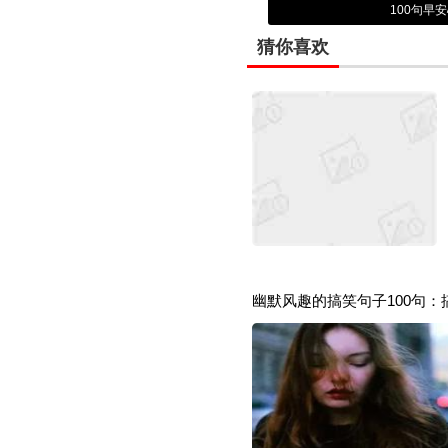
100句早
猜你喜欢
幽默风趣的搞笑句子100句：