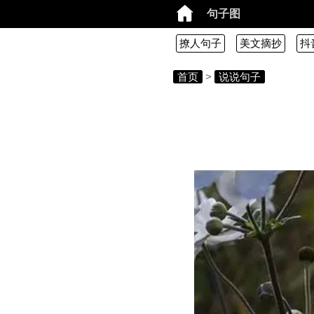
句子图
撩人句子
美文摘抄
抖
首页
>
说说句子